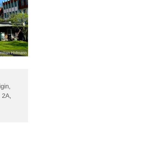
milian Hofmann
gin,
 2A,