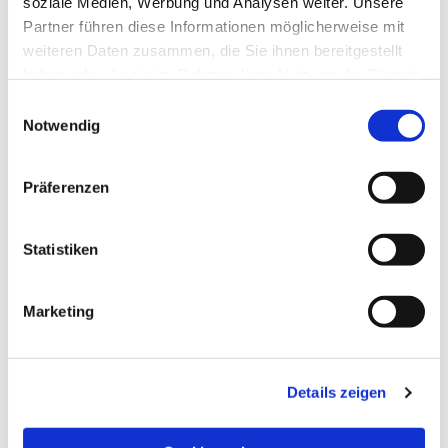
soziale Medien, Werbung und Analysen weiter. Unsere
Partner führen diese Informationen möglicherweise mit
weiteren Daten zusammen, die Sie ihnen bereitgestellt
haben oder die sie im Rahmen Ihrer Nutzung der Dienste
gesammelt haben.
Einwilligungsauswahl
Notwendig
Präferenzen
Statistiken
Dies könnte Sie auch
Marketing
interessieren
Details zeigen