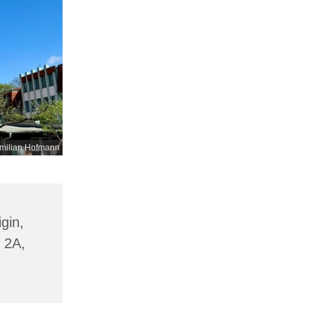
milian Hofmann
gin,
 2A,