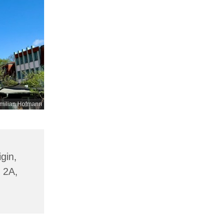
milian Hofmann
gin,
 2A,