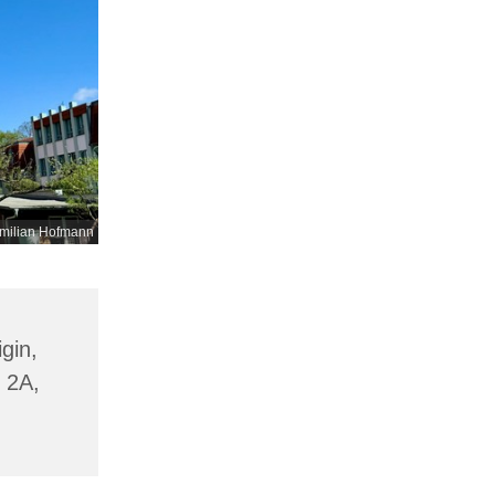
milian Hofmann
gin,
 2A,