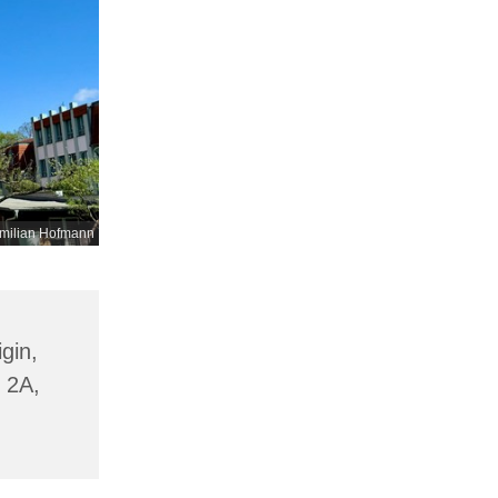
milian Hofmann
gin,
 2A,