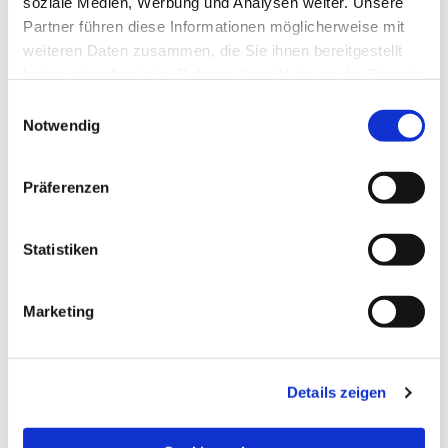
soziale Medien, Werbung und Analysen weiter. Unsere
Partner führen diese Informationen möglicherweise mit
weiteren Daten zusammen, die Sie ihnen bereitgestellt
haben oder die sie im Rahmen Ihrer Nutzung der Dienste
gesammelt haben.
Einwilligungsauswahl
Notwendig
Präferenzen
Statistiken
Dies könnte Sie auch
Marketing
interessieren
Details zeigen