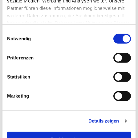
soziale Medien, Werbung und Analysen weiter. Unsere
Partner führen diese Informationen möglicherweise mit
weiteren Daten zusammen, die Sie ihnen bereitgestellt
haben oder die sie im Rahmen Ihrer Nutzung der Dienste
gesammelt haben.
Einwilligungsauswahl
Notwendig
Präferenzen
Statistiken
Dies könnte Sie auch
Marketing
interessieren
Details zeigen