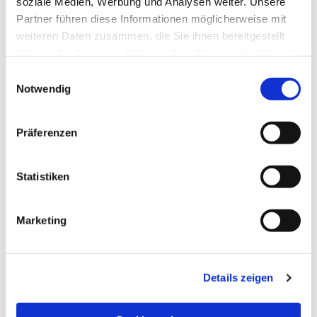
soziale Medien, Werbung und Analysen weiter. Unsere
Partner führen diese Informationen möglicherweise mit
weiteren Daten zusammen, die Sie ihnen bereitgestellt
haben oder die sie im Rahmen Ihrer Nutzung der Dienste
gesammelt haben.
Einwilligungsauswahl
Notwendig
Präferenzen
Statistiken
Dies könnte Sie auch
Marketing
interessieren
Details zeigen