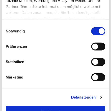
soziale Medien, Werbung und Analysen weiter. Unsere
Partner führen diese Informationen möglicherweise mit
weiteren Daten zusammen, die Sie ihnen bereitgestellt
haben oder die sie im Rahmen Ihrer Nutzung der Dienste
gesammelt haben.
Einwilligungsauswahl
Notwendig
Präferenzen
Statistiken
Dies könnte Sie auch
Marketing
interessieren
Details zeigen