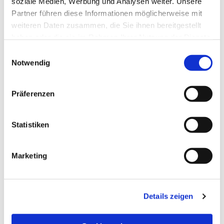
soziale Medien, Werbung und Analysen weiter. Unsere
Partner führen diese Informationen möglicherweise mit
weiteren Daten zusammen, die Sie ihnen bereitgestellt
haben oder die sie im Rahmen Ihrer Nutzung der Dienste
gesammelt haben.
Einwilligungsauswahl
Notwendig
Präferenzen
Statistiken
Dies könnte Sie auch
Marketing
interessieren
Details zeigen