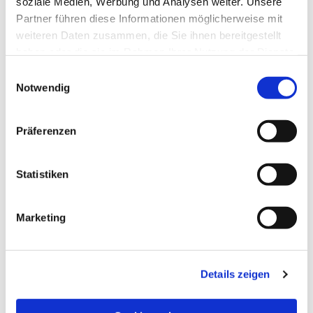
soziale Medien, Werbung und Analysen weiter. Unsere
Partner führen diese Informationen möglicherweise mit
weiteren Daten zusammen, die Sie ihnen bereitgestellt
haben oder die sie im Rahmen Ihrer Nutzung der Dienste
gesammelt haben.
Einwilligungsauswahl
Notwendig
Präferenzen
Statistiken
Dies könnte Sie auch
Marketing
interessieren
Details zeigen