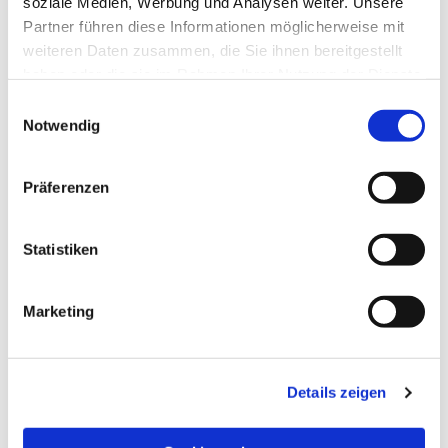
soziale Medien, Werbung und Analysen weiter. Unsere
Partner führen diese Informationen möglicherweise mit
weiteren Daten zusammen, die Sie ihnen bereitgestellt
haben oder die sie im Rahmen Ihrer Nutzung der Dienste
gesammelt haben.
Einwilligungsauswahl
Notwendig
Präferenzen
Statistiken
Dies könnte Sie auch
Marketing
interessieren
Details zeigen