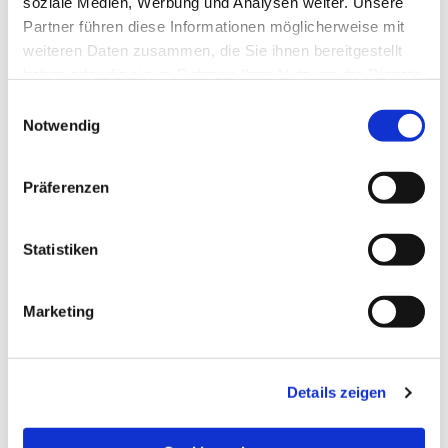
soziale Medien, Werbung und Analysen weiter. Unsere
Partner führen diese Informationen möglicherweise mit
weiteren Daten zusammen, die Sie ihnen bereitgestellt
haben oder die sie im Rahmen Ihrer Nutzung der Dienste
gesammelt haben.
Einwilligungsauswahl
Notwendig
Präferenzen
Statistiken
Dies könnte Sie auch
Marketing
interessieren
Details zeigen