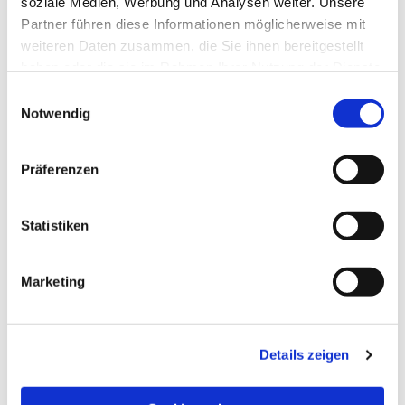
soziale Medien, Werbung und Analysen weiter. Unsere
Partner führen diese Informationen möglicherweise mit
weiteren Daten zusammen, die Sie ihnen bereitgestellt
haben oder die sie im Rahmen Ihrer Nutzung der Dienste
gesammelt haben.
Einwilligungsauswahl
Notwendig
Präferenzen
Statistiken
Dies könnte Sie auch
Marketing
interessieren
Details zeigen