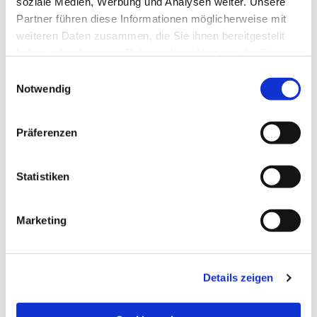
soziale Medien, Werbung und Analysen weiter. Unsere
Partner führen diese Informationen möglicherweise mit
weiteren Daten zusammen, die Sie ihnen bereitgestellt
haben oder die sie im Rahmen Ihrer Nutzung der Dienste
gesammelt haben.
Einwilligungsauswahl
Notwendig
Präferenzen
Statistiken
Dies könnte Sie auch
Marketing
interessieren
Details zeigen