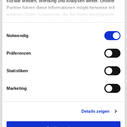
soziale Medien, Werbung und Analysen weiter. Unsere
Partner führen diese Informationen möglicherweise mit
weiteren Daten zusammen, die Sie ihnen bereitgestellt
haben oder die sie im Rahmen Ihrer Nutzung der Dienste
gesammelt haben.
Einwilligungsauswahl
Notwendig
Präferenzen
Statistiken
Dies könnte Sie auch
Marketing
interessieren
Details zeigen