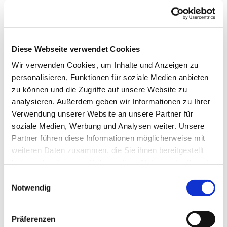
Unter alten Bäumen können Sie hier die blühende
Natur genießen. Der Friedhof erstreckt sich über
389 Hektar und ist somit auch Hamburgs größte
Grünanlage. Über das gesamte Areal verteilen sich
Diese Webseite verwendet Cookies
202.000 Grabstätten. Auch Prominente wie Jan
Wir verwenden Cookies, um Inhalte und Anzeigen zu
Fedder, Klaus Barkowsky, Loki Schmidt, Inge
personalisieren, Funktionen für soziale Medien anbieten
Meysel, sind hier bestattet. Nicht nur Bäume und
zu können und die Zugriffe auf unsere Website zu
Sträucher und Blumen gedeihen hier, auch die
analysieren. Außerdem geben wir Informationen zu Ihrer
Teiche und Bäche sind das Zuhause von
Verwendung unserer Website an unsere Partner für
zahlreichen Wasservögeln.
soziale Medien, Werbung und Analysen weiter. Unsere
Partner führen diese Informationen möglicherweise mit
Interessant sind hier auch die Bestattungsarten und
weiteren Daten zusammen, die Sie ihnen bereitgestellt
Grabstätten. Lassen Sie sich überraschen.
haben oder die sie im Rahmen Ihrer Nutzung der Dienste
Wir fahren um 6.30 Uhr am Busbahnhof (hinter dem
gesammelt haben.
Einwilligungsauswahl
Stralsunder Bahnhof) los.
Notwendig
Auf dem Friedhof erhalten wir eine ca. 1,5 h
dauernde Führung. Dann werden wir noch ein
Präferenzen