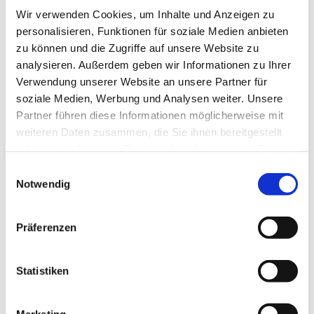
Für die Betreuung in den Kindergartengruppen
Wir verwenden Cookies, um Inhalte und Anzeigen zu
müssen folgende Kriterien erfüllt sein:
personalisieren, Funktionen für soziale Medien anbieten
Die Kinder dürfen im Zuge des
zu können und die Zugriffe auf unsere Website zu
Infektionsgeschehens der Kita in dieser
analysieren. Außerdem geben wir Informationen zu Ihrer
Woche nicht erkrankt gewesen sein oder
Verwendung unserer Website an unsere Partner für
Erkältungssymptome gehabt haben.
soziale Medien, Werbung und Analysen weiter. Unsere
Am Montag dürfen die Kinder keine
Partner führen diese Informationen möglicherweise mit
Erkrankungs-Symptome jeglicher Schwere
weiteren Daten zusammen, die Sie ihnen bereitgestellt
haben und
haben oder die sie im Rahmen Ihrer Nutzung der Dienste
es muss Morgens eine Selbsterklärung (in
gesammelt haben.
Einwilligungsauswahl
Papier) über eine negative Testung des
Notwendig
Kindes zu Hause an die Erzieherin übergeben
werden.
Präferenzen
Wir hoffen sehr, dass wir spätestens ab Mittwoch
dann wieder in den regulären Kita-Betrieb starten
Statistiken
können.