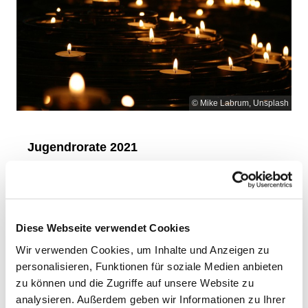
© Mike Labrum, Unsplash
Jugendrorate 2021
Zu Jugendrorate, einem Gottesdienst um 05:00 Uhr
morgens, lädt die Jugendkirche SAM des
Erzbistums Berlin alle Jugendlichen am Samstag,
den 4. Dezember 2021, in die Kirche Herz Jesu,
Diese Webseite verwendet Cookies
Prenzlauer Berg, ein. Eine ganz besondere
Wir verwenden Cookies, um Inhalte und Anzeigen zu
Atmosphäre prägt die Roratemessen: Hunderte
personalisieren, Funktionen für soziale Medien anbieten
Kerzen leuchten die Kirche aus, stimmungsvolle
zu können und die Zugriffe auf unsere Website zu
Lieder begleiten die Gebete. Leiten wird den
analysieren. Außerdem geben wir Informationen zu Ihrer
Gottesdienst Weihbischof Matthias Heinrich.