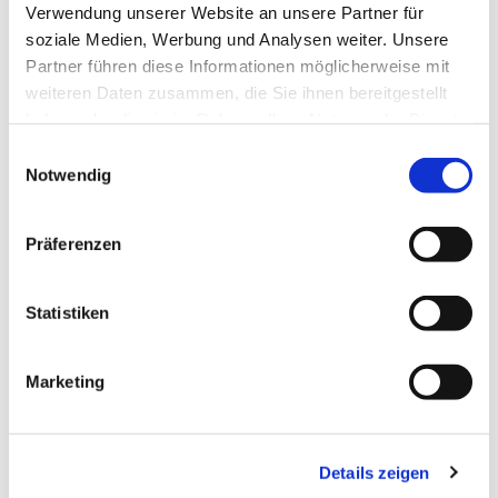
Verwendung unserer Website an unsere Partner für
Alle Jugendlichen der Pfarrei St. Bernhard
soziale Medien, Werbung und Analysen weiter. Unsere
Stralsund-Rügen-Demmin sind herzlich zu dieser
Partner führen diese Informationen möglicherweise mit
Veranstaltung eingeladen. Los geht es bereits
weiteren Daten zusammen, die Sie ihnen bereitgestellt
am Freitag Abend um 16:00 Uhr in Stralsund – ob
haben oder die sie im Rahmen Ihrer Nutzung der Dienste
mit dem Auto oder mit dem Zug ist zum aktuellen
gesammelt haben.
Einwilligungsauswahl
Zeitpunkt noch offen. Für die (kurze) Nachtruhe wird
Notwendig
eine Herberge in der Nähe der Kirche gesucht. Die
Teilnahme ist kostenlos.
Präferenzen
Statistiken
Marketing
Dies könnte Sie auch
interessieren
Details zeigen