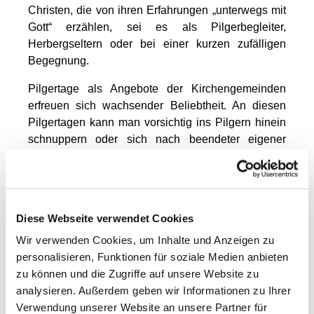
Christen, die von ihren Erfahrungen „unterwegs mit
Gott“ erzählen, sei es als Pilgerbegleiter,
Herbergseltern oder bei einer kurzen zufälligen
Begegnung.
Pilgertage als Angebote der Kirchengemeinden
erfreuen sich wachsender Beliebtheit. An diesen
Pilgertagen kann man vorsichtig ins Pilgern hinein
schnuppern oder sich nach beendeter eigener
Pilgerreise mit Gleichgesinnten treffen und
austauschen.
Um diese Angebote ausbauen zu können, bieten
wir im nächsten Jahr auch in Pommern in
Diese Webseite verwendet Cookies
Kooperation mit dem Pilgerzentrum der Nordkirche
Wir verwenden Cookies, um Inhalte und Anzeigen zu
in Hamburg eine ökumenische
personalisieren, Funktionen für soziale Medien anbieten
Pilgerbegleitausbildung an. Die evangelische und
zu können und die Zugriffe auf unsere Website zu
katholische Kirche veranstalten diese Fortbildung
analysieren. Außerdem geben wir Informationen zu Ihrer
gemeinsam.
Verwendung unserer Website an unsere Partner für