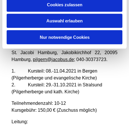
Cookies zulassen
Erfahrungen sammeln und sich ausprobieren. Beim
zweiten Kursblock werden diese Erfahrungen
reflektiert.
Auswahl erlauben
Wer Interesse an dieser Ausbildung hat (nach dem
Nur notwendige Cookies
Abschluss erhalten die Teilnehmer ein Zertifikat)
kann sich anmelden bei: Pilgerzentrum im Norden
St. Jacobi Hamburg, Jakobikirchhof 22, 20095
Hamburg,
pilgern@jacobus.de
; 040-30373723.
1. Kursteil: 08.-11.04.2021 in Bergen
(Pilgerherberge und evangelische Kirche)
2. Kursteil: 29.-31.10.2021 in Stralsund
(Pilgerherberge und kath. Kirche)
Teilnehmendenzahl: 10-12
Kursgebühr: 150,00 € (Zuschuss möglich)
Leitung: