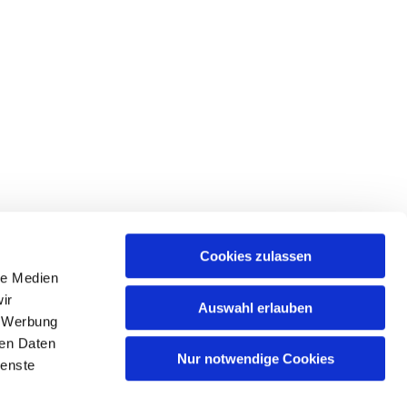
Cookies zulassen
le Medien
tr. 39 • 18439 Stralsund
ir
Auswahl erlauben
, Werbung
ren Daten
Nur notwendige Cookies
ienste