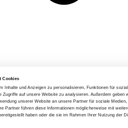
t Cookies
 Inhalte und Anzeigen zu personalisieren, Funktionen für sozia
inde Pfarrei St. Bernhard Stralsund/Rügen/Demmin • Frankens
e Zugriffe auf unsere Website zu analysieren. Außerdem geben w
rwendung unserer Website an unsere Partner für soziale Medien
Hinweisgebersystem
re Partner führen diese Informationen möglicherweise mit weite
ereitgestellt haben oder die sie im Rahmen Ihrer Nutzung der D
Impressum
Datenschutzerklärung
ChurchDesk-Login