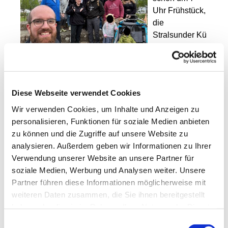
Uhr Frühstück,
die
Stralsunder Kü
stenkinder
checkten auch
schon wieder aus. Von Putbus aus begann das
Pilgern nach Bergen zur Marienwallfahrt, Pfarrer
Diese Webseite verwendet Cookies
Scholz und einige Pilger erwarteten uns schon.
Nach gut 1,5 Stunden kamen wir in Bergen an der
Wir verwenden Cookies, um Inhalte und Anzeigen zu
Kirche an. Um 11 Uhr feierten wir die Heiligen
personalisieren, Funktionen für soziale Medien anbieten
Messe und im Anschluss gab es Bratwurst, Salate
zu können und die Zugriffe auf unsere Website zu
und Kuchen. Wir hatten Zeit, für Gespräche und
analysieren. Außerdem geben wir Informationen zu Ihrer
Begegnungen. Um 14 Uhr endete in Bergen mit
Verwendung unserer Website an unsere Partner für
einer Marienandacht nicht nur die Wallfahrt an sich,
soziale Medien, Werbung und Analysen weiter. Unsere
sondern auch die Küstenkinder-Aktion.
Partner führen diese Informationen möglicherweise mit
weiteren Daten zusammen, die Sie ihnen bereitgestellt
Die Greifswalder
haben oder die sie im Rahmen Ihrer Nutzung der Dienste
hingegen fuhren
gesammelt haben.
Einwilligungsauswahl
zurück nach Prora.