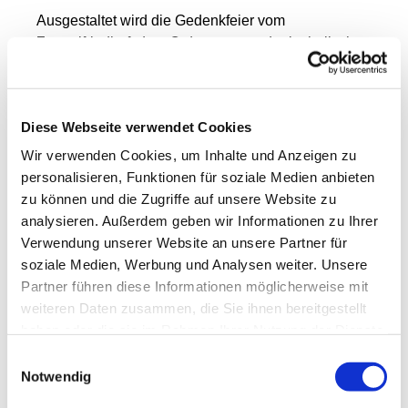
Ausgestaltet wird die Gedenkfeier vom
Zentralfriedhof, dem Ordnungsamt, der katholischen
Pfarrei St. Bernhard, der evangelischen
Mariengemeinde, dem Caritas-Betreuungsverein
Stralsund und dem
Lazarus Dienst
. Musikalisch
Diese Webseite verwendet Cookies
wird die Veranstaltung durch das Musikhaus Sitte,
Frau Kristin Löper und Herrn Sitte begleitet.
Wir verwenden Cookies, um Inhalte und Anzeigen zu
personalisieren, Funktionen für soziale Medien anbieten
Während der Feierstunde wird folgenden
zu können und die Zugriffe auf unsere Website zu
verstorbenen Personen gedacht:
analysieren. Außerdem geben wir Informationen zu Ihrer
Verwendung unserer Website an unsere Partner für
Günter Gerards, Edgar Horst Krause, Peter
soziale Medien, Werbung und Analysen weiter. Unsere
Nachbar, Christine Stade, Klaus Peter Bondör,
Partner führen diese Informationen möglicherweise mit
Hans-Jürgen Schütt, Khaled Khan Keshmiri, André
weiteren Daten zusammen, die Sie ihnen bereitgestellt
Lange, Andreas Hauer, Andreas Diehr, Christel
haben oder die sie im Rahmen Ihrer Nutzung der Dienste
Zobel, Rüdiger Noack, Lieselotte Schramm, Hanna
gesammelt haben.
Jaenisch, Rainer Strübing, Tino Koch, Beatrix
Einwilligungsauswahl
Notwendig
Koziak, Helmuth Vogel, Klaus-Dieter Dahlke,
Andreas Ecker, Dagmar Fige, Wolfgang Kelling,