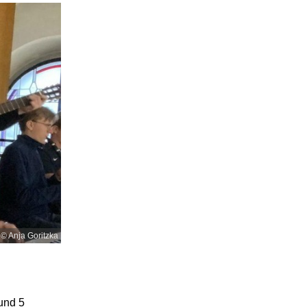
© Anja Goritzka
und 5