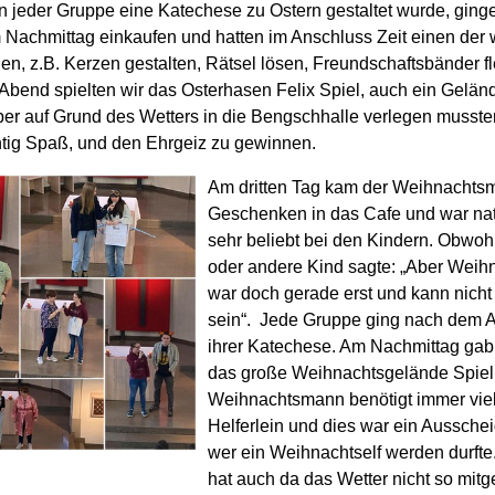
n jeder Gruppe eine Katechese zu Ostern gestaltet wurde, ging
 Nachmittag einkaufen und hatten im Anschluss Zeit einen der
en, z.B. Kerzen gestalten, Rätsel lösen, Freundschaftsbänder f
Abend spielten wir das Osterhasen Felix Spiel, auch ein Geländ
ber auf Grund des Wetters in die
Bengschhalle
verlegen mussten
htig Spaß
,
und den Ehrgeiz zu gewinnen
.
Am dritten Tag kam der Weihnachts
Geschenken in das
Cafe
und war nat
sehr beliebt bei den Kindern. Obwoh
oder andere Kind sagte: „Aber Weih
war doch gerade erst und kann nich
sein“. Jede Gruppe ging nach dem A
ihrer Katechese. Am Nachmittag gab
das große Weihnachtsgelände Spiel
Weihnachtsmann benötigt immer viel
Helferlein und dies war ein Aussche
wer ein Weihnachtself werden durfte.
hat auch da das Wetter nicht so mitg