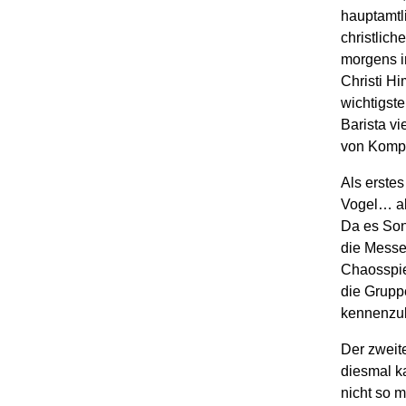
h
auptamtl
christlich
morgens im
Christi H
wichtigst
Barista
vie
von
Komp
Als erstes
Vogel…
a
Da es Sonn
die Messe
Chaosspie
die Grupp
kennenzul
Der
zweit
diesmal k
nicht so m