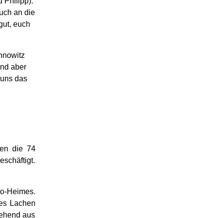
d Philipp)
.
uch an die
gut, euch
innowitz
ind aber
uns das
ben die 74
schäftigt.
tto-Heimes.
ges Lachen
tehend aus