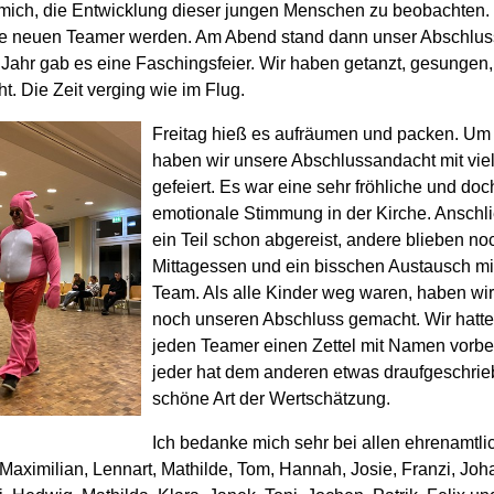
 mich, die Entwicklung dieser jungen Menschen zu beobachten.
ie neuen Teamer
werden
.
Am Abend stand dann unser Abschluss
 Jahr
gab es eine Faschingsfeier. W
i
r haben getanzt, gesungen,
ht
. Die Zeit verging wie im Flug.
Freitag hieß es aufräumen und packen
. Um
haben wir unsere Abschlussandacht mit viel
gefeiert. Es war eine sehr fröhliche und doc
emotionale Stimmung in der Kirche
. Anschl
ein Teil schon abgereist, andere blieben n
Mittagessen und ein bisschen
Austausch
mi
Team
. Als alle Kinder weg waren, haben wi
noch unseren Abschluss
gemacht. Wir hatte
jeden Teamer einen Zettel mit Namen vorber
jeder hat dem anderen etwas draufgeschri
schöne Art
der Wertschätzung.
Ich bedanke mich sehr bei allen ehrenamtli
Maximilian, Lennart, Mathilde, Tom, Hannah, Josie, Franzi, Joh