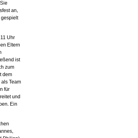
 Sie
fest an,
 gespielt
 11 Uhr
en Eltern
h
ießend ist
och zum
t de
m
r als Team
n für
eitet und
eben.
Ein
chen
annes,