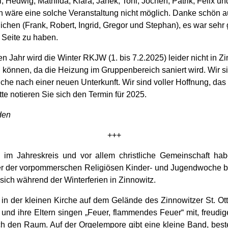
, Hedwig, Mathilda, Klara, Janek, Toni, Jochen, Patrik, Felix un
h
wäre eine solche Veranstaltung nicht möglich.
Danke schön a
ichen
(Frank, Robert, Ingrid, Gregor und Stephan)
, es war sehr 
 Seite zu haben.
en Jahr wird die Winter RKJW
(1.
b
is 7.2.2025)
leider
nicht in Z
n können
, da die Heizung im Gruppenbereich
saniert
wird. Wir s
uche nach einer neuen U
n
terkunft
. Wir sind voller Hoffnung,
das
tte notieren Sie sich den Termin für 2025.
den
+++
 im Jahreskreis und vor allem christliche Gemeinschaft ha
r der vorpommerschen Religiösen Kinder- und Jugendwoche be
 sich während der Winterferien in Zinnowitz.
t in der kleinen Kirche auf dem Gelände des Zinnowitzer St. O
 und ihre Eltern singen „Feuer, flammendes Feuer“ mit, freudi
rch den Raum. Auf der Orgelempore gibt eine kleine Band, bes