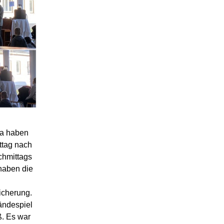
a haben
ttag nach
chmittags
 haben die
icherung.
ändespiel
ß. Es war