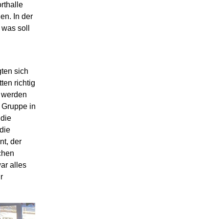
rthalle
en. In der
was soll
ten sich
ten richtig
r werden
 Gruppe in
die
die
t, der
chen
ar alles
r