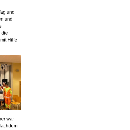
Tag und
en und
s
r
die
mit Hilfe
ber war
. Nachdem