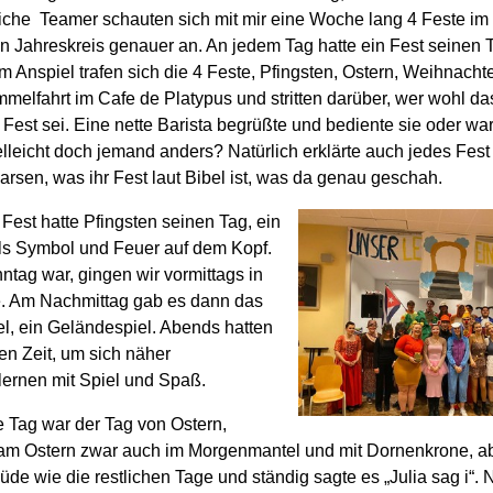
iche
Teamer
schauten sich mit mir eine Woche lang 4 Feste im
en Jahreskreis
genauer
an. An jedem Tag hatte ein Fest seinen 
 Anspiel trafen sich die 4 Feste, Pfingsten, Ostern, Weihnacht
immelfahrt im
Cafe
de
P
latypus
und stritten darüber, wer wohl da
e Fest
sei
.
Eine nette Barista
begrüßte
und bediente
sie
oder wa
lleicht doch jemand anders?
Natürlich erklärte auch jedes Fest 
a
r
sen
, was ihr Fest laut Bibel ist, was da genau geschah.
 Fest hatte Pfingsten seinen Tag, ein
ls Symbol und Feuer auf dem Kopf
.
tag war, gingen wir vormittags in
. Am Nachmittag gab es dann das
l, ein Geländespiel.
Abends hatten
en Zeit, um sich näher
ernen mit Spiel und Spaß.
e
Tag war der Tag von Ostern,
am Ostern zwar auch im Morgenmantel
und mit Dornenkrone
, a
üde wie die restlichen Tage und ständig sagte es „Julia sag i“