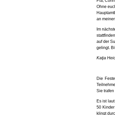
Pia, C
onni
Ohne
euc
Hauptamtl
an meiner
Im nächst
stattfinde
auf der S
gelingt.
Bi
Katja Hei
Die Feste
Teilnehme
Sie trafen
Es ist lau
50 Kinder
klingt du