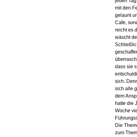
jeden Tag
mit den F
gelaunt un
Cafe
, son
re
i
cht es d
wäscht de
Schließlic
geschaffe
überrasch
dass sie 
entschuld
sich. Denn
sich alle 
dem Ansp
hatte die
Woche vie
Führungss
D
ie
Them
zum Thema 