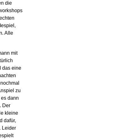
en die
w
orkshops
lechten
espiel,
. Alle
mann mit
ürlich
l das eine
nachten
t nochmal
nspiel zu
 es dann
. Der
e kleine
id da
f
ür,
 Leider
espielt