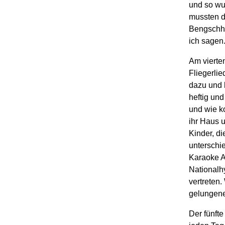
und so wur
mussten di
Bengschh
ich sagen
Am vierte
Fliegerlie
dazu und h
heftig und
und wie k
ihr Haus 
Kinder, d
unterschi
Karaoke A
Nationalh
vertreten.
gelungene
Der fünfte