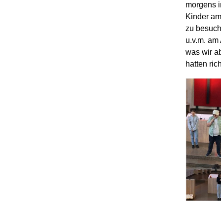
morgens i
Kinder am
zu besuch
u.v.m.
a
m 
was wir a
hatten ric