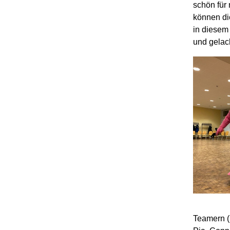
schön für
können
d
in diesem
und gelac
Teamern
(