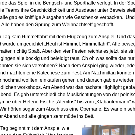
de das Spiel in die Bengsch- und Sporthalle verlegt. In der Spo
e Teams ihre Geschicklichkeit und Ausdauer unter Beweis stell
alle
gab es knifflige Ausgaben wie Geschenke verpacken. Und 
. Alle haben den Sprung zum Weihnachtself geschafft.
n Tag kam Himmelfahrt mit dem Flugzeug zum Anspiel. Und das
d wurde umgedichtet „Heut ist Himmel, Himmelfahrt“. Alle beweg
atten richtig Spaß. Aber den vier Festen reichte es jetzt, sie strit
 gingen alle bockig und beleidigt raus.
Oh
oh
was sollte das nu
onnten sie sich versöhnen?
Nach dem Anspiel ging wieder jede
und machten eine Katechese zu
m Fest
. Am Nachmittag konnten 
ie nochmal wollten
,
einkaufen gehen und danach gab es wieder 
edlichen
workshops
. Am Abend war das nächste Highlight geplan
bend. Es gab unterschiedliche
Musikrichtungen
von der polnis
ymne über Helene Fische „Atemlos“ bis zum
„
Klabautermann
“
w
 Wir hörten sogar zum Abschluss eine Opernarie. Es war ein seh
r Abend und alle gingen sehr müde ins Bett.
 Tag
beginnt mit dem Anspiel wie