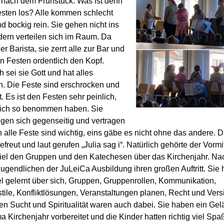
 nach dem Frühstück
. Was ist denn
esten
l
os
?
Alle kommen schlecht
d bockig rein. Sie gehen nicht ins
dern verteilen sich im Raum. Da
er Barista, sie
zerrt
alle
zur Bar und
n Festen ordentlich den Kopf.
h sei sie Gott und hat alles
n. Die Feste sind erschrocken und
t
. Es ist den Festen sehr peinlich,
sich so benommen haben. Sie
igen sich gegenseitig
und
vertragen
 alle Feste sind wichtig, eins gäbe es nicht ohne das andere
.
D
gefreut und laut gerufen „Julia sag i“. N
atürlich gehörte der Vormi
iel den
Gruppen und den Katechesen
über das Kirchenjahr
. Na
 Jugendlichen der
JuLeiCa
Ausbildung ihren großen Auftr
itt. Sie
l gelernt über sich, Gruppen
,
Gruppenrollen, Kommunikation
,
tile
,
Konfliktlösungen
, Veranstaltungen planen, Recht und Vers
en
Sucht und Spiritualität waren auch dabei
. Sie haben ein Gel
Kirchenjahr vorbereitet und die Kinder hatten richtig viel Spa