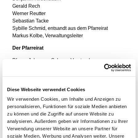
Gerald Rech
Werner Reutter
Sebastian Tacke
Sybille Schmid, entsandt aus dem Pfarreirat
Markus Kolbe, Verwaltungsleiter
Der Pfarreirat
Pfarrer Johannes Schaan, Vorstand
Herbert Frank, aus GR Demmin, Vorstand
Silke Wiedenhofer, aus GR Rügen, Vorstand
Franziska Stuth
Diese Webseite verwendet Cookies
Manuela Stabenow
Prof. Dr. Wolfgang Scherl
Wir verwenden Cookies, um Inhalte und Anzeigen zu
Sybille Schmid
personalisieren, Funktionen für soziale Medien anbieten
Katrin Hansen
zu können und die Zugriffe auf unsere Website zu
Renate Koch, aus GR Demmin
analysieren. Außerdem geben wir Informationen zu Ihrer
Barbara Klatte, aus GR Rügen
Verwendung unserer Website an unsere Partner für
Martina Steinfurth, aus GR Stralsund
soziale Medien, Werbung und Analysen weiter. Unsere