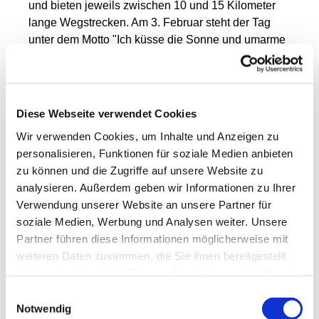
und bieten jeweils zwischen 10 und 15 Kilometer
lange Wegstrecken. Am 3. Februar steht der Tag
unter dem Motto "Ich küsse die Sonne und umarme
den Mond", welcher im Zeichen des Rhythmus
steht. Am 4. Mai lautet das Motto "Ihr seid das Salz
der Erde. Ihr seid das Licht der Welt", bei dem die
Teilnehmerinnen die Kraft von Grünkraft und Licht
Diese Webseite verwendet Cookies
erleben. Am 3. August eröffnet sich die Möglichkeit,
Wir verwenden Cookies, um Inhalte und Anzeigen zu
"Du hast den Himmel und die Erde in Dir" zu spüren
personalisieren, Funktionen für soziale Medien anbieten
und Kraftorte zu erleben. Der 9. November schließt
zu können und die Zugriffe auf unsere Website zu
das Jahr mit dem Thema "Freue Dich, weil Gott
analysieren. Außerdem geben wir Informationen zu Ihrer
Dich liebt" ab, und die Frage nach dem Geist der
Verwendung unserer Website an unsere Partner für
Freude steht im Fokus.
soziale Medien, Werbung und Analysen weiter. Unsere
Partner führen diese Informationen möglicherweise mit
Die Pilgertage starten und enden an der Kapelle in
weiteren Daten zusammen, die Sie ihnen bereitgestellt
Jager und werden von Sabine Petters geleitet. Die
haben oder die sie im Rahmen Ihrer Nutzung der Dienste
Veranstaltungen finden jeweils von 10 bis ca. 17
gesammelt haben.
Uhr statt. Die Teilnahmegebühr beträgt 5,00 € und
Einwilligungsauswahl
kann vor Ort entrichtet werden. Interessierte Frauen
Notwendig