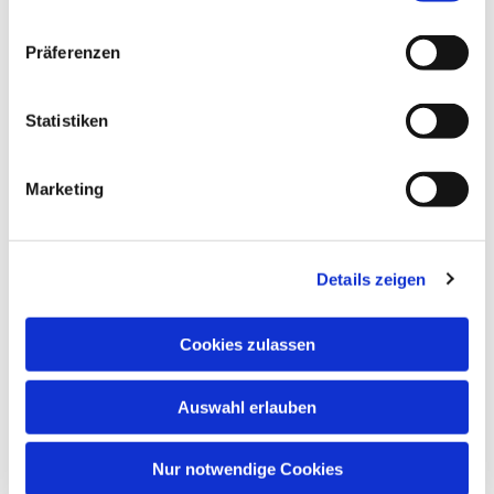
können sich per E-Mail unter
arbeitmitfrauen@pek.de bis spätestens 3 Tage vor
Präferenzen
dem jeweiligen Pilgertag anmelden. Für
Übernachtungsmöglichkeiten steht die Herberge
"Alter Heuboden" zur Verfügung. Die Anmeldung
Statistiken
hierfür erfolgt direkt bei Sabine Petters unter Tel.:
0160 6388947 oder sabinepetters@t-online.de.
Marketing
Lassen Sie uns gemeinsam die grünen Pfade des
Lebens erkunden und im Einklang mit der Natur
und unseren inneren Kräften sein.
Details zeigen
Erstellt mit Hilfe Künstlicher Intelligenz (LLM)
Cookies zulassen
Auswahl erlauben
Nur notwendige Cookies