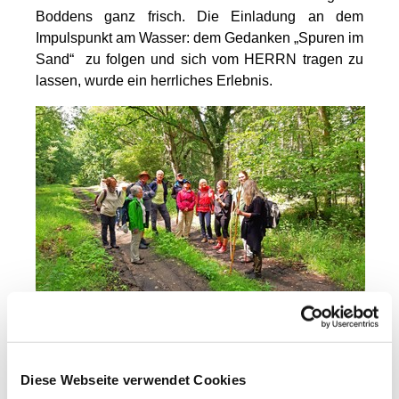
Boddens ganz frisch. Die Einladung an dem
Impulspunkt am Wasser: dem Gedanken „Spuren im
Sand“ zu folgen und sich vom HERRN tragen zu
lassen, wurde ein herrliches Erlebnis.
Auch im nachfolgende Abschnitt durch den Barther
Stadtforst präsentierte sich Gottes Schöpfung in
wunderbarer mannigfacher Form, begleitet von
Diese Webseite verwendet Cookies
interessanten Ausführungen unser Schweizer Gäste