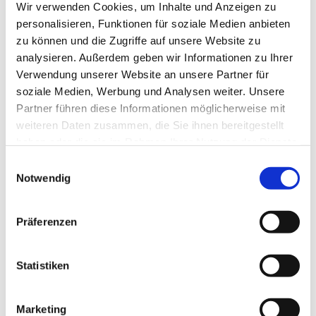
und der aus Polen stammenden Naturführerin, mit
Wir verwenden Cookies, um Inhalte und Anzeigen zu
der wir gemeinsam Baumperlen zu pflücken lernten.
personalisieren, Funktionen für soziale Medien anbieten
Eine sehr besondere Erfahrung. Sie erklärte uns
zu können und die Zugriffe auf unsere Website zu
auch wie Buche und Efeu in ihrem Zusammenleben
analysieren. Außerdem geben wir Informationen zu Ihrer
fast eins werden und was wir uns davon abschauen
Verwendung unserer Website an unsere Partner für
können, auch vielleicht in Bezug auf unseren
soziale Medien, Werbung und Analysen weiter. Unsere
Glauben oder unsere Beziehungen.
Partner führen diese Informationen möglicherweise mit
weiteren Daten zusammen, die Sie ihnen bereitgestellt
haben oder die sie im Rahmen Ihrer Nutzung der Dienste
gesammelt haben.
Einwilligungsauswahl
Notwendig
Präferenzen
Statistiken
Am Picknick-Häuschen teilten wir natürlich den
reichlichen Proviant aber auch unsere Eindrücke
Marketing