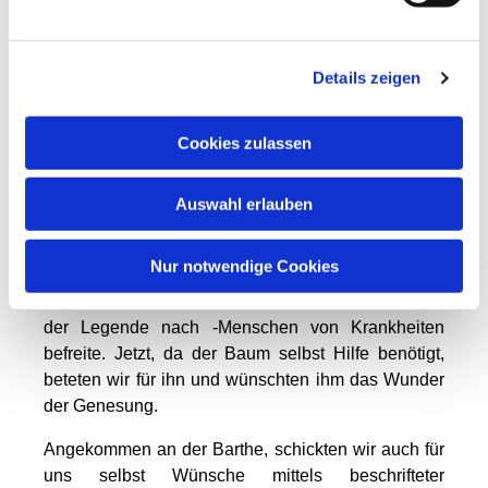
vom Pilgern heute und die viele besondere
Erfahrungen von verschiedenen Pilgerwegen.
Einige waren schon in Santigo de Compostella
Details zeigen
gewesen, so auch der Dominikanermönch Bruder
Simon, der sich mit uns auf den GreifenWeg
Cookies zulassen
begeben hatte. Von ihm erhielten wir Einblicke in
das Leben der Dominikaner heute, viele historische
und weiterführende Informationen zu Bibeltexten
Auswahl erlauben
und Liedern, wie dem in der Überschrift genannten.
Gemeinsam spürten wir Gott in der Natur, nun im
Nur notwendige Cookies
Sonnenschein, im Wind, in dem Rauschen der
Bäume. So auch an der Wundereiche, die einst -
der Legende nach -Menschen von Krankheiten
befreite. Jetzt, da der Baum selbst Hilfe benötigt,
beteten wir für ihn und wünschten ihm das Wunder
der Genesung.
Angekommen an der Barthe, schickten wir auch für
uns selbst Wünsche mittels beschrifteter