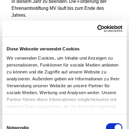
in diesem Jahr zu beenden. Die Förderung der
Ehrenamtsstiftung MV läuft bis zum Ende des
Jahres.
Daher werben wir nochmal um eine breite
Unterstützung. Trauen Sie sich und seien Sie bei
dem Abschlusstag mit dabei. Kommen Sie gucken
und vielleicht erweckt das Zuschauen die Lust am
Diese Webseite verwendet Cookies
MitMalen. Es war bisher jedes Mal eine vertraute,
Wir verwenden Cookies, um Inhalte und Anzeigen zu
gemütliche, entspannte Atmosphäre. Die Kinder
personalisieren, Funktionen für soziale Medien anbieten
sind wieder besonders aufgerufen, gerne
zu können und die Zugriffe auf unsere Website zu
zusammen mit einer Bezugsperson, ihren
analysieren. Außerdem geben wir Informationen zu Ihrer
persönlichen kreativen 'Fingerabruck' zu
Verwendung unserer Website an unsere Partner für
hinterlassen.
soziale Medien, Werbung und Analysen weiter. Unsere
Partner führen diese Informationen möglicherweise mit
Vielen herzlichen Dank für Ihre Neugier, Ihren
weiteren Daten zusammen, die Sie ihnen bereitgestellt
Zuspruch und Ihre mentale und praktische
haben oder die sie im Rahmen Ihrer Nutzung der Dienste
Unterstützung!
gesammelt haben.
Einwilligungsauswahl
Ihr Vorstand des Fördervereins in Zusammenarbeit
Notwendig