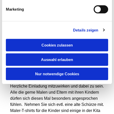
Marketing
Details zeigen
Cookies zulassen
Auswahl erlauben
Wir machen weiter, dieses Mal an einem
Mittwoch,
den 07. September 2022
ab
14:30 Uhr
in der
Kita
Nur notwendige Cookies
Marienkrone.
Herzliche Einladung mitzuwirken und dabei zu sein.
Alle die gerne Malen und Eltern mit ihren Kindern
dürfen sich dieses Mal besonders angesprochen
fühlen. Nehmen Sie sich evtl. eine alte Schürze mit.
Maler-T-shirts für die Kinder sind einige in der Kita