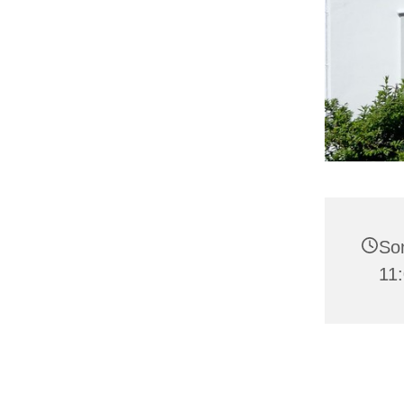
So
11