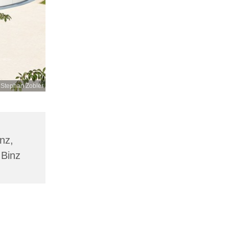
 Stephan Zobler
inz,
 Binz