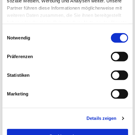
soziale Medien, Werbung und Analysen weiter. Unsere
Partner führen diese Informationen möglicherweise mit
weiteren Daten zusammen, die Sie ihnen bereitgestellt
haben oder die sie im Rahmen Ihrer Nutzung der Dienste
gesammelt haben.
Einwilligungsauswahl
Notwendig
Präferenzen
Statistiken
Dies könnte Sie auch
Marketing
interessieren
Details zeigen