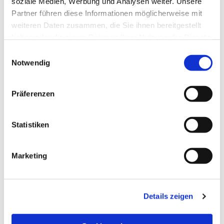
soziale Medien, Werbung und Analysen weiter. Unsere
Partner führen diese Informationen möglicherweise mit
weiteren Daten zusammen, die Sie ihnen bereitgestellt
haben oder die sie im Rahmen Ihrer Nutzung der Dienste
gesammelt haben.
Einwilligungsauswahl
Notwendig
Präferenzen
Statistiken
Dies könnte Sie auch
Marketing
interessieren
Details zeigen