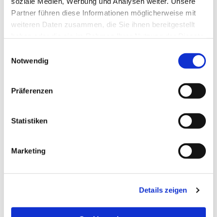
soziale Medien, Werbung und Analysen weiter. Unsere
Partner führen diese Informationen möglicherweise mit
weiteren Daten zusammen, die Sie ihnen bereitgestellt
haben oder die sie im Rahmen Ihrer Nutzung der Dienste
gesammelt haben.
Einwilligungsauswahl
Notwendig
Präferenzen
Statistiken
Dies könnte Sie auch
Marketing
interessieren
Details zeigen