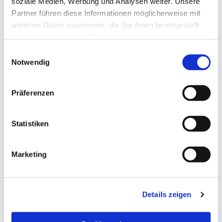
soziale Medien, Werbung und Analysen weiter. Unsere
Partner führen diese Informationen möglicherweise mit
weiteren Daten zusammen, die Sie ihnen bereitgestellt
haben oder die sie im Rahmen Ihrer Nutzung der Dienste
gesammelt haben.
Einwilligungsauswahl
Notwendig
Präferenzen
Statistiken
Dies könnte Sie auch
Marketing
interessieren
Details zeigen