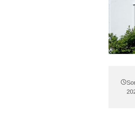
So
20