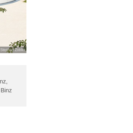
 Stephan Zobler
inz,
 Binz