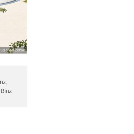
 Stephan Zobler
inz,
 Binz