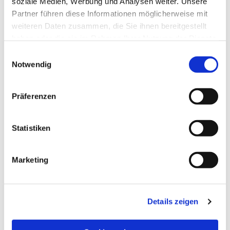
soziale Medien, Werbung und Analysen weiter. Unsere
Partner führen diese Informationen möglicherweise mit
weiteren Daten zusammen, die Sie ihnen bereitgestellt
haben oder die sie im Rahmen Ihrer Nutzung der Dienste
gesammelt haben.
Einwilligungsauswahl
Notwendig
Präferenzen
Statistiken
Dies könnte Sie auch
Marketing
interessieren
Details zeigen