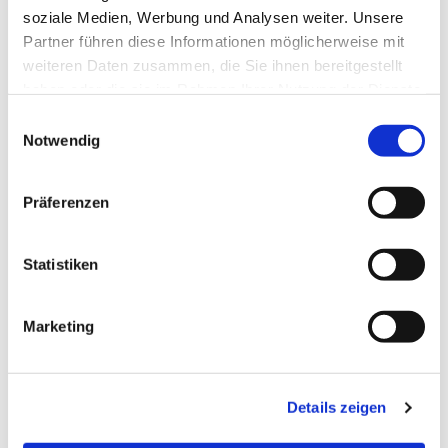
soziale Medien, Werbung und Analysen weiter. Unsere
Partner führen diese Informationen möglicherweise mit
weiteren Daten zusammen, die Sie ihnen bereitgestellt
haben oder die sie im Rahmen Ihrer Nutzung der Dienste
gesammelt haben.
Einwilligungsauswahl
Notwendig
Präferenzen
Statistiken
Dies könnte Sie auch
Marketing
interessieren
Details zeigen