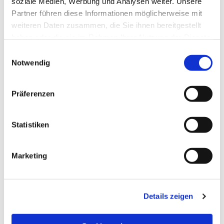
soziale Medien, Werbung und Analysen weiter. Unsere
Partner führen diese Informationen möglicherweise mit
weiteren Daten zusammen, die Sie ihnen bereitgestellt
haben oder die sie im Rahmen Ihrer Nutzung der Dienste
gesammelt haben.
Einwilligungsauswahl
Notwendig
Präferenzen
Statistiken
Dies könnte Sie auch
Marketing
interessieren
Details zeigen