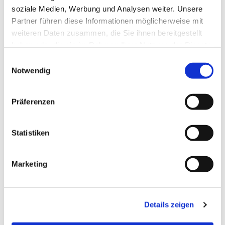
soziale Medien, Werbung und Analysen weiter. Unsere
Partner führen diese Informationen möglicherweise mit
weiteren Daten zusammen, die Sie ihnen bereitgestellt
haben oder die sie im Rahmen Ihrer Nutzung der Dienste
gesammelt haben.
Einwilligungsauswahl
Notwendig
Präferenzen
Statistiken
Dies könnte Sie auch
Marketing
interessieren
Details zeigen