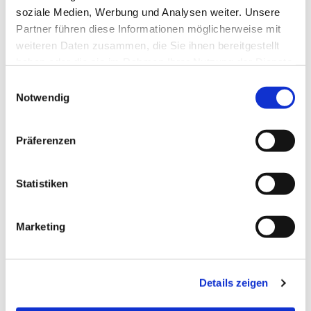
soziale Medien, Werbung und Analysen weiter. Unsere
Partner führen diese Informationen möglicherweise mit
weiteren Daten zusammen, die Sie ihnen bereitgestellt
haben oder die sie im Rahmen Ihrer Nutzung der Dienste
gesammelt haben.
Einwilligungsauswahl
Notwendig
Präferenzen
Statistiken
Dies könnte Sie auch
Marketing
interessieren
Details zeigen