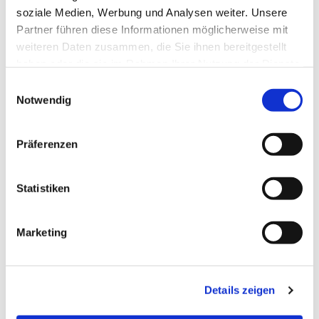
soziale Medien, Werbung und Analysen weiter. Unsere
Partner führen diese Informationen möglicherweise mit
weiteren Daten zusammen, die Sie ihnen bereitgestellt
haben oder die sie im Rahmen Ihrer Nutzung der Dienste
gesammelt haben.
Einwilligungsauswahl
Notwendig
Präferenzen
Statistiken
Dies könnte Sie auch
Marketing
interessieren
Details zeigen