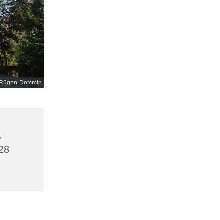
nd-Rügen-Demmin
,
28