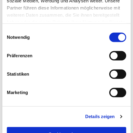
soziale Medien, Werbung und Analysen weiter. Unsere
Partner führen diese Informationen möglicherweise mit
weiteren Daten zusammen, die Sie ihnen bereitgestellt
haben oder die sie im Rahmen Ihrer Nutzung der Dienste
gesammelt haben.
Einwilligungsauswahl
Notwendig
Präferenzen
Statistiken
Dies könnte Sie auch
Marketing
interessieren
Details zeigen