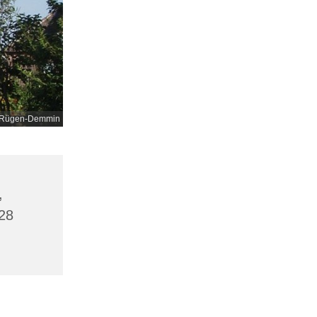
nd-Rügen-Demmin
,
28