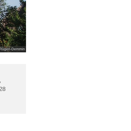
nd-Rügen-Demmin
,
28