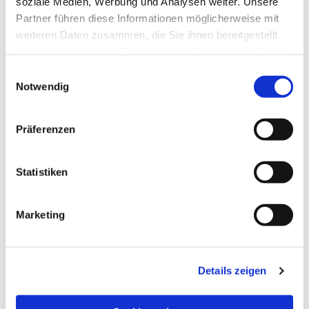
soziale Medien, Werbung und Analysen weiter. Unsere
Partner führen diese Informationen möglicherweise mit
weiteren Daten zusammen, die Sie ihnen bereitgestellt
haben oder die sie im Rahmen Ihrer Nutzung der Dienste
gesammelt haben.
Einwilligungsauswahl
Notwendig
Präferenzen
Statistiken
Dies könnte Sie auch
Marketing
interessieren
Details zeigen