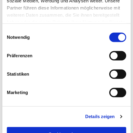
soziale Medien, Werbung und Analysen weiter. Unsere
Partner führen diese Informationen möglicherweise mit
weiteren Daten zusammen, die Sie ihnen bereitgestellt
haben oder die sie im Rahmen Ihrer Nutzung der Dienste
gesammelt haben.
Einwilligungsauswahl
Notwendig
Präferenzen
Statistiken
Dies könnte Sie auch
Marketing
interessieren
Details zeigen