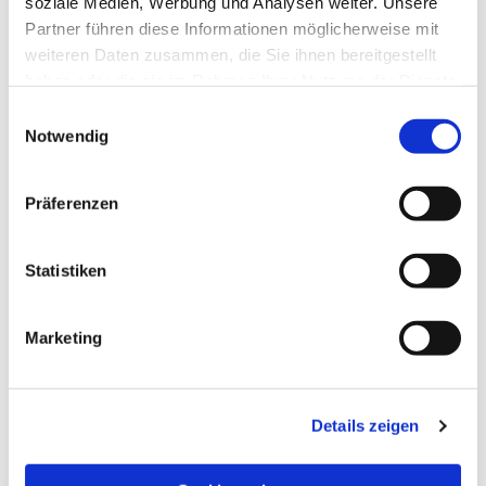
soziale Medien, Werbung und Analysen weiter. Unsere
Partner führen diese Informationen möglicherweise mit
weiteren Daten zusammen, die Sie ihnen bereitgestellt
haben oder die sie im Rahmen Ihrer Nutzung der Dienste
gesammelt haben.
Einwilligungsauswahl
Notwendig
Präferenzen
Statistiken
Dies könnte Sie auch
Marketing
interessieren
Details zeigen